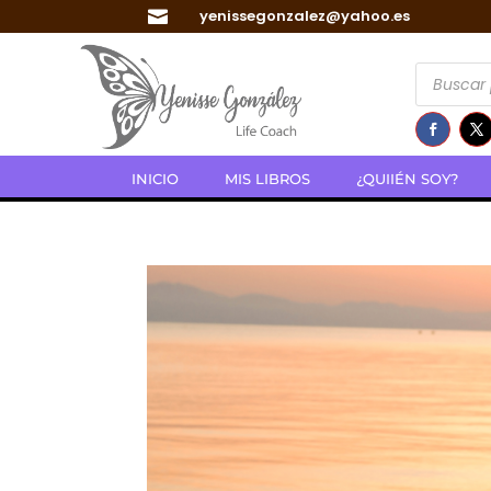
yenissegonzalez@yahoo.es

Búsqued
de
producto
INICIO
MIS LIBROS
¿QUIIÉN SOY?