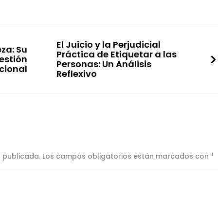
El Juicio y la Perjudicial
eza: Su
Práctica de Etiquetar a las
estión
Personas: Un Análisis
cional
Reflexivo
á publicada.
Los campos obligatorios están marcados con
*