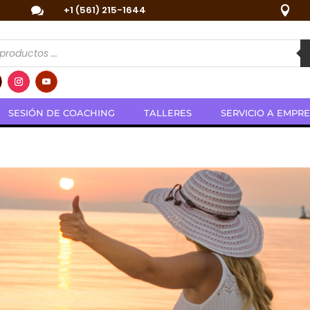
+1 (561) 215-1644


a
s
SESIÓN DE COACHING
TALLERES
SERVICIO A EMPR