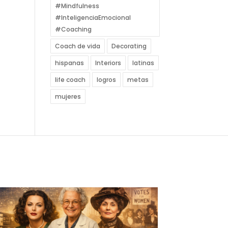
#Mindfulness
#InteligenciaEmocional
#Coaching
Coach de vida
Decorating
hispanas
Interiors
latinas
life coach
logros
metas
mujeres